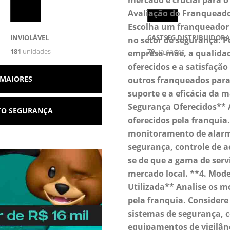
mercado é crucial para o
Avaliação do Franquead
Escolha um franqueador 
INVIOLÁVEL
CASTSEG DISTRIBUIDORA
no setor de segurança. P
181
unidades
79
unidades
empresa-mãe, a qualidad
oferecidos e a satisfação
 MAIORES
outros franqueados para
suporte e a eficácia da m
Segurança Oferecidos** A
TO SEGURANÇA
oferecidos pela franquia. 
monitoramento de alarm
segurança, controle de ac
se de que a gama de serv
mercado local. **4. Mode
Utilizada** Analise os m
pela franquia. Considere
sistemas de segurança, c
equipamentos de vigilânc