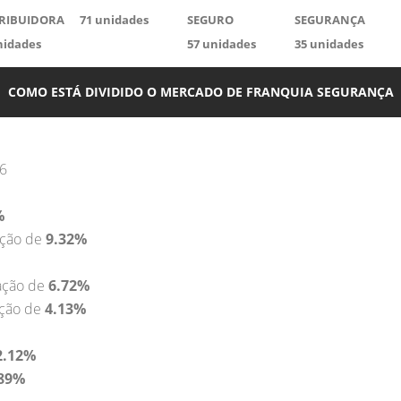
TRIBUIDORA
71
unidades
SEGURO
SEGURANÇA
idades
57
unidades
35
unidades
COMO ESTÁ DIVIDIDO O MERCADO DE FRANQUIA SEGURANÇA
16
%
ação de
9.32%
ação de
6.72%
ção de
4.13%
2.12%
.89%