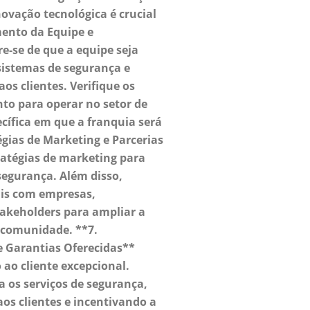
novação tecnológica é crucial
mento da Equipe e
e-se de que a equipe seja
sistemas de segurança e
aos clientes. Verifique os
nto para operar no setor de
cífica em que a franquia será
égias de Marketing e Parcerias
ratégias de marketing para
segurança. Além disso,
ais com empresas,
takeholders para ampliar a
 comunidade. **7.
e Garantias Oferecidas**
ao cliente excepcional.
a os serviços de segurança,
os clientes e incentivando a