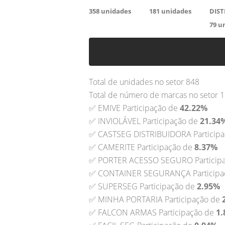
358
unidades
181
unidades
DIS
79
un
Total de unidades no setor 848
Total de número de marcas no setor 
✅ EMIVE Participação de
42.22%
✅ INVIOLÁVEL Participação de
21.34
✅ CASTSEG DISTRIBUIDORA Particip
✅ CAMERITE Participação de
8.37%
✅ PORTER ACESSO SEGURO Particip
✅ CONTAINER SEGURANÇA Participa
✅ SUPERSEG Participação de
2.95%
✅ MINHA PORTARIA Participação de
✅ FALCON ARMAS Participação de
1