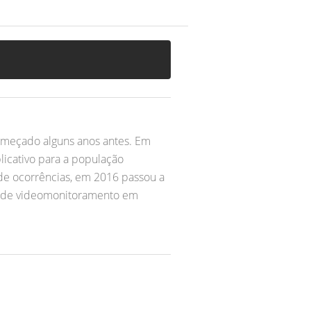
 começado alguns anos antes. Em
icativo para a população
de ocorrências, em 2016 passou a
a de videomonitoramento em