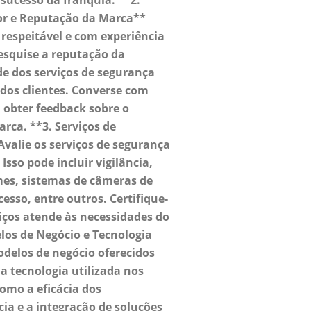
 sucesso da franquia. **2.
or e Reputação da Marca**
respeitável e com experiência
esquise a reputação da
e dos serviços de segurança
 dos clientes. Converse com
 obter feedback sobre o
arca. **3. Serviços de
valie os serviços de segurança
Isso pode incluir vigilância,
es, sistemas de câmeras de
esso, entre outros. Certifique-
iços atende às necessidades do
los de Negócio e Tecnologia
odelos de negócio oferecidos
 a tecnologia utilizada nos
omo a eficácia dos
ia e a integração de soluções