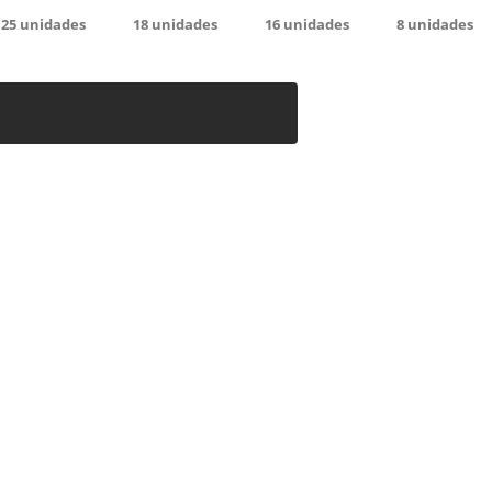
25
unidades
18
unidades
16
unidades
8
unidades