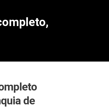
completo,
ompleto
nquia de